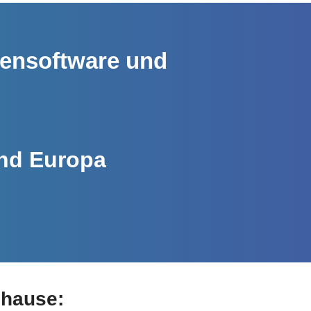
kensoftware und
und Europa
uhause: