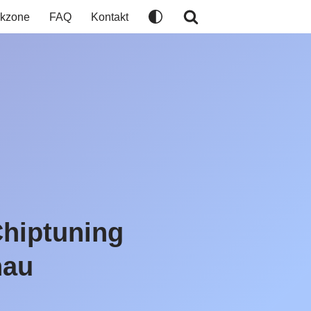
kzone
FAQ
Kontakt
Chiptuning
nau